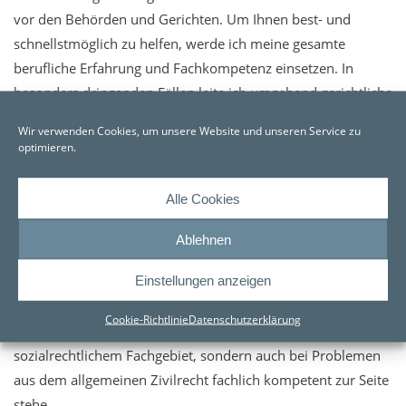
vor den Behörden und Gerichten. Um Ihnen best- und
schnellstmöglich zu helfen, werde ich meine gesamte
berufliche Erfahrung und Fachkompetenz einsetzen. In
besonders dringenden Fällen leite ich umgehend gerichtliche
Eilrechtschutzverfahren ein. Sofern erforderlich, kämpfe ich
Wir verwenden Cookies, um unsere Website und unseren Service zu
für Ihr Recht sogar vor dem Bundessozialgericht.
optimieren.
Viele sozialrechtliche Probleme führen oftmals auch zu
Alle Cookies
weiteren Problemen. Zahlt beispielsweise das Jobcenter
nicht oder kürzt Ihre Leistungen, so führt dies häufig zu
Ablehnen
Mietrückständen und Schulden bei
Einstellungen anzeigen
Energieversorgungsunternehmen. Fristlose Kündigungen
oder die Einstellung der Energiezufuhr sind dann die Folge,
Cookie-Richtlinie
Datenschutzerklärung
so dass ich meinen Mandanten nicht nur auf
sozialrechtlichem Fachgebiet, sondern auch bei Problemen
aus dem allgemeinen Zivilrecht fachlich kompetent zur Seite
stehe.