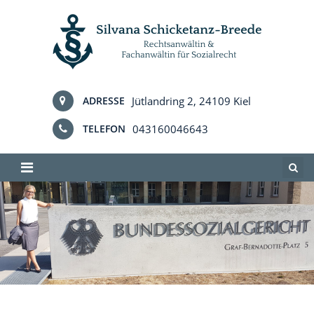
Skip
to
content
Jütlandring 2, 24109 Kiel
ADRESSE
043160046643
TELEFON