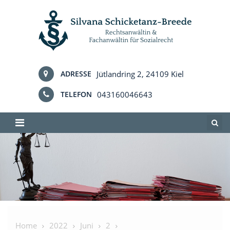
Skip
to
content
Jütlandring 2, 24109 Kiel
ADRESSE
043160046643
TELEFON
Home
2022
Juni
2