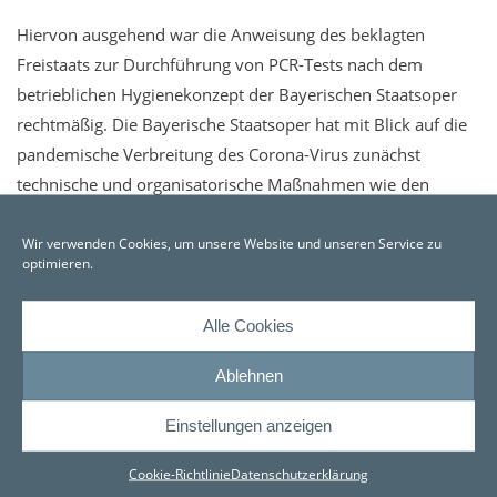
Hiervon ausgehend war die Anweisung des beklagten
Freistaats zur Durchführung von PCR-Tests nach dem
betrieblichen Hygienekonzept der Bayerischen Staatsoper
rechtmäßig. Die Bayerische Staatsoper hat mit Blick auf die
pandemische Verbreitung des Corona-Virus zunächst
technische und organisatorische Maßnahmen wie den
Umbau des Bühnenraums und Anpassungen bei den
Wir verwenden Cookies, um unsere Website und unseren Service zu
aufzuführenden Stücken ergriffen, diese aber als nicht als
optimieren.
ausreichend erachtet. Sie hat sodann mit wissenschaftlicher
Unterstützung ein Hygienekonzept erarbeitet, das für
Alle Cookies
Personen aus der Gruppe der Orchestermusiker PCR-Tests
alle ein bis drei Wochen vorsah. Hierdurch sollte der
Ablehnen
Spielbetrieb ermöglicht und die Gesundheit der
Beschäftigten geschützt werden.
Einstellungen anzeigen
Cookie-Richtlinie
Datenschutzerklärung
Die auf diesem Konzept beruhenden Anweisungen an die