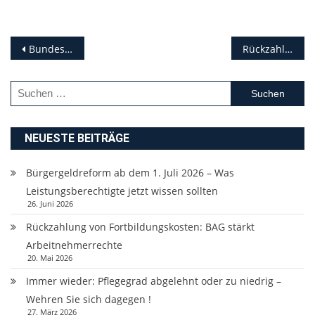
Beitragsnavigation
Bundesverfassungsgericht: Einrichtungs- und Unternehmensbezogene Nachweispflicht einer Impfung gegen COVID-19 ist verfassungsgemäß
Rückzahlung von ALG II wegen sozialwidrigem Verhalten bei unrechtmäßiger, aber nicht angefochtener Kündigung des Arbeitsverhältnisses?
Suchen
nach:
NEUESTE BEITRÄGE
Bürgergeldreform ab dem 1. Juli 2026 – Was
Leistungsberechtigte jetzt wissen sollten
26. Juni 2026
Rückzahlung von Fortbildungskosten: BAG stärkt
Arbeitnehmerrechte
20. Mai 2026
Immer wieder: Pflegegrad abgelehnt oder zu niedrig –
Wehren Sie sich dagegen !
27. März 2026