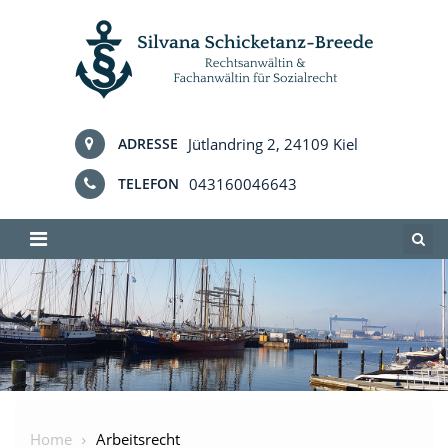
Skip
to
content
Jütlandring 2, 24109 Kiel
ADRESSE
043160046643
TELEFON
Home
Arbeitsrecht