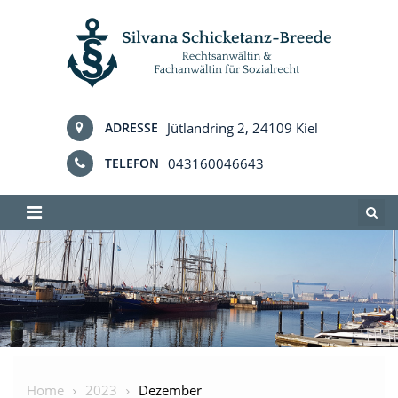
Skip
to
content
Jütlandring 2, 24109 Kiel
ADRESSE
043160046643
TELEFON
Home
2023
Dezember