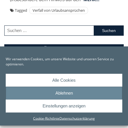
Tagged
Verfall von Urlaubsansprüchen
Suchen
nach:
NEUESTE BEITRÄGE
Wir verwenden Cookies, um unsere Website und unseren Service zu
Bürgergeldreform ab dem 1. Juli 2026 – Was
optimieren.
Leistungsberechtigte jetzt wissen sollten
26. Juni 2026
Alle Cookies
Rückzahlung von Fortbildungskosten: BAG stärkt
Arbeitnehmerrechte
Ablehnen
20. Mai 2026
Einstellungen anzeigen
Immer wieder: Pflegegrad abgelehnt oder zu niedrig –
Wehren Sie sich dagegen !
Cookie-Richtlinie
Datenschutzerklärung
27. März 2026