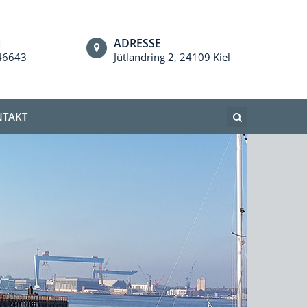
N
ADRESSE
46643
Jütlandring 2, 24109 Kiel
TAKT