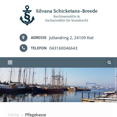
Skip
to
content
Jütlandring 2, 24109 Kiel
ADRESSE
043160046643
TELEFON
Home
Pflegekasse