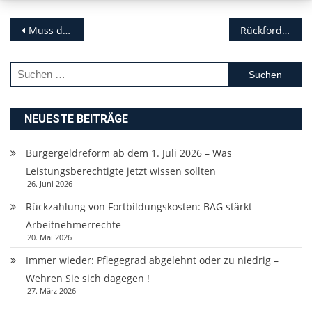
Beitragsnavigation
Muss das Jobcenter Kosten für Haftbesuche zahlen?
Rückforderung von Kindergeld bei vorheriger Anrechnung im SGB II (Hartz IV)?
Suchen
nach:
NEUESTE BEITRÄGE
Bürgergeldreform ab dem 1. Juli 2026 – Was
Leistungsberechtigte jetzt wissen sollten
26. Juni 2026
Rückzahlung von Fortbildungskosten: BAG stärkt
Arbeitnehmerrechte
20. Mai 2026
Immer wieder: Pflegegrad abgelehnt oder zu niedrig –
Wehren Sie sich dagegen !
27. März 2026