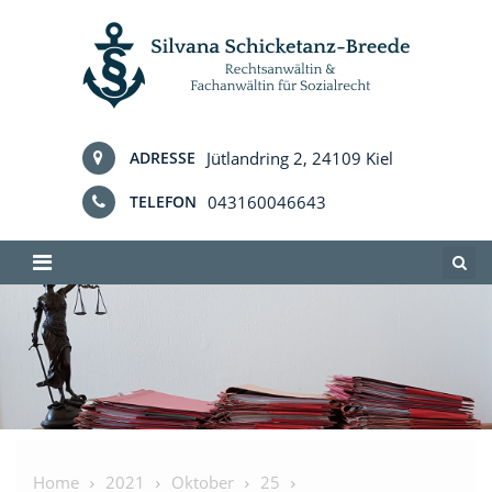
Skip
to
content
Jütlandring 2, 24109 Kiel
ADRESSE
043160046643
TELEFON
Home
2021
Oktober
25