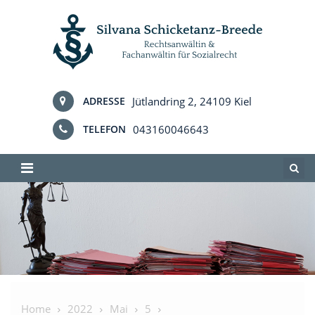
Skip
to
content
Jütlandring 2, 24109 Kiel
ADRESSE
043160046643
TELEFON
Home
2022
Mai
5