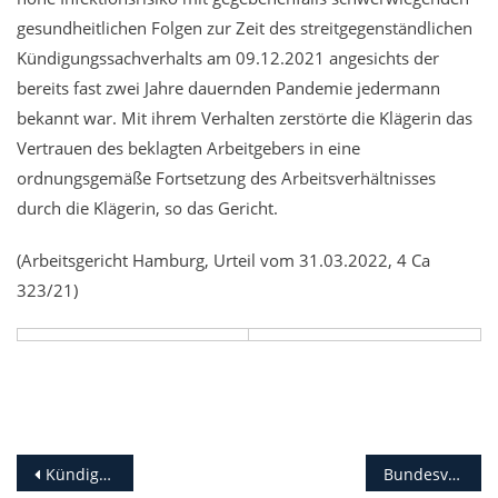
gesundheitlichen Folgen zur Zeit des streitgegenständlichen
Kündigungssachverhalts am 09.12.2021 angesichts der
bereits fast zwei Jahre dauernden Pandemie jedermann
bekannt war. Mit ihrem Verhalten zerstörte die Klägerin das
Vertrauen des beklagten Arbeitgebers in eine
ordnungsgemäße Fortsetzung des Arbeitsverhältnisses
durch die Klägerin, so das Gericht.
(Arbeitsgericht Hamburg, Urteil vom 31.03.2022, 4 Ca
323/21)
Beitragsnavigation
Kündigung des Arbeitsverhältnisses bei Vorlage einer Impfunfähigkeits­bescheinigung aus dem Internet
Bundesverfassungsgericht: Einrichtungs- und Unternehmensbezogene Nachweispflicht einer Impfung gegen COVID-19 ist verfassungsgemäß