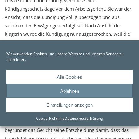
einverstanden und erhob gegen diese eine
Kündigungsschutzklage vor dem Arbeitsgericht. Sie war der
Ansicht, dass die Kündigung völlig überzogen und aus
sachfremden Erwägungen erfolgt sei. Nach Ansicht der
Klägerin wurde die Kündigung nur ausgesprochen, weil die
Klägerin immer noch ungeimpft gewesen sei.
Wir verwenden Cookies, um unsere Website und unseren Service zu
Diesen Ausführungen ist das Arbeitsgericht jedoch nicht
optimieren.
gefolgt und hat die Klage abgewiesen.
Alle Cookies
Zur Begründung der Entscheidung führt das Arbeitsgericht
aus, dass die Klägerin ihre arbeitsvertragliche Nebenpflicht
Ablehnen
zur Rücksichtnahme erheblich verletzt hat. Sie hat dem
beklagten Arbeitgeber ein Testzertifikat vorgelegt, das
Einstellungen anzeigen
unzutreffend bescheinigt, der Antigen-Schnelltest sei von
Cookie-Richtlinie
Datenschutzerklärung
dem Leistungserbringer selbst durchgeführt worden. Weiter
begründet das Gericht seine Entscheidung damit, dass das
hohe Infektionsrisiko mit gegebenenfalls schwerwiegenden