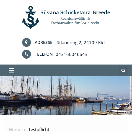
Skip
to
content
Jütlandring 2, 24109 Kiel
ADRESSE
043160046643
TELEFON
Home
Testpflicht