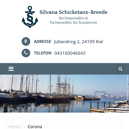
Skip
to
content
Jütlandring 2, 24109 Kiel
ADRESSE
043160046643
TELEFON
Home
Corona