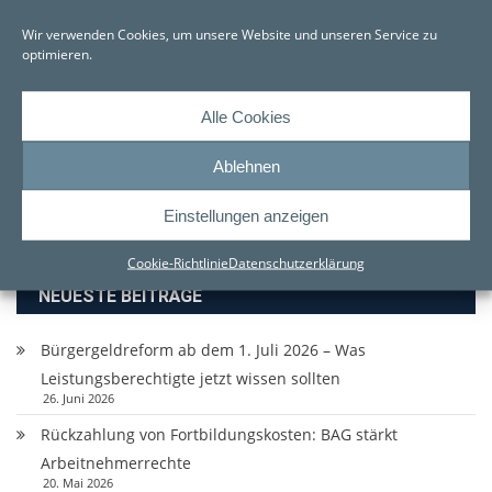
Antragsteller bezog Leitungen nach dem SGB II (ALG
Wir verwenden Cookies, um unsere Website und unseren Service zu
II). Nach einem Schlaganfall und einem
optimieren.
darauffol
MEHR…
Alle Cookies
Tagged
ALG II
Fahrtkosten
Hartz IV
Jobcenter
Mehrbedarf
Ablehnen
Einstellungen anzeigen
Suchen
nach:
Cookie-Richtlinie
Datenschutzerklärung
NEUESTE BEITRÄGE
Bürgergeldreform ab dem 1. Juli 2026 – Was
Leistungsberechtigte jetzt wissen sollten
26. Juni 2026
Rückzahlung von Fortbildungskosten: BAG stärkt
Arbeitnehmerrechte
20. Mai 2026