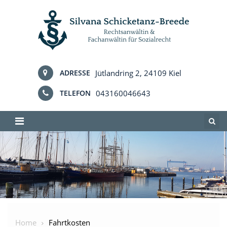
Skip
to
content
Jütlandring 2, 24109 Kiel
ADRESSE
043160046643
TELEFON
Home
Fahrtkosten